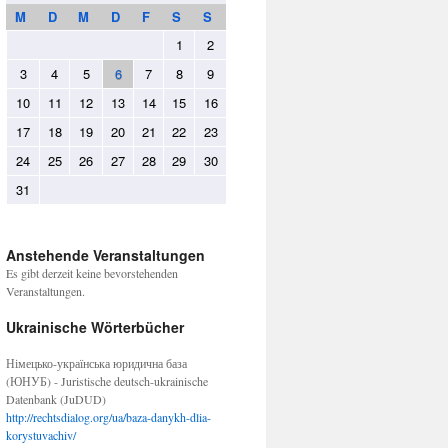
M
D
M
D
F
S
S
1
2
3
4
5
6
7
8
9
10
11
12
13
14
15
16
17
18
19
20
21
22
23
24
25
26
27
28
29
30
31
Anstehende Veranstaltungen
Es gibt derzeit keine bevorstehenden
Veranstaltungen.
Ukrainische Wörterbücher
Німецько-українська юридична база
(ЮНУБ) - Juristische deutsch-ukrainische
Datenbank (JuDUD)
http://rechtsdialog.org/ua/baza-danykh-dlia-
korystuvachiv/