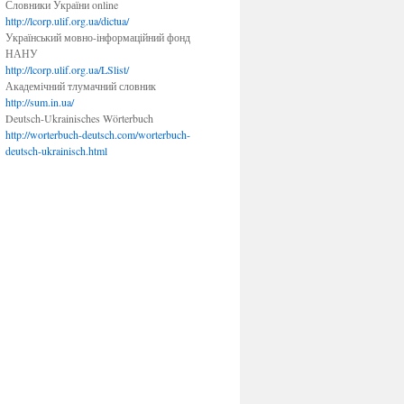
Словники України online
http://lcorp.ulif.org.ua/dictua/
Український мовно-інформаційний фонд
НАНУ
http://lcorp.ulif.org.ua/LSlist/
Академічний тлумачний словник
http://sum.in.ua/
Deutsch-Ukrainisches Wörterbuch
http://worterbuch-deutsch.com/worterbuch-
deutsch-ukrainisch.html