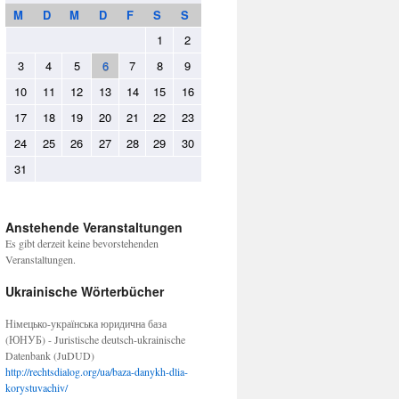
M
D
M
D
F
S
S
1
2
3
4
5
6
7
8
9
10
11
12
13
14
15
16
17
18
19
20
21
22
23
24
25
26
27
28
29
30
31
Anstehende Veranstaltungen
Es gibt derzeit keine bevorstehenden
Veranstaltungen.
Ukrainische Wörterbücher
Німецько-українська юридична база
(ЮНУБ) - Juristische deutsch-ukrainische
Datenbank (JuDUD)
http://rechtsdialog.org/ua/baza-danykh-dlia-
korystuvachiv/