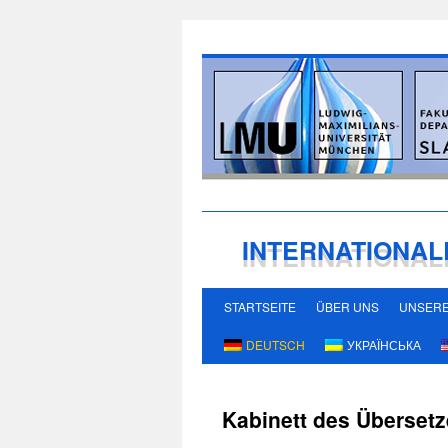
INTERNATIONAL
STARTSEITE
ÜBER UNS
UNSERE
Springe
Springe
DEUTSCH
УКРАЇНСЬКА
zum
zum
Inhalt
Inhalt
Kabinett des Übersetz