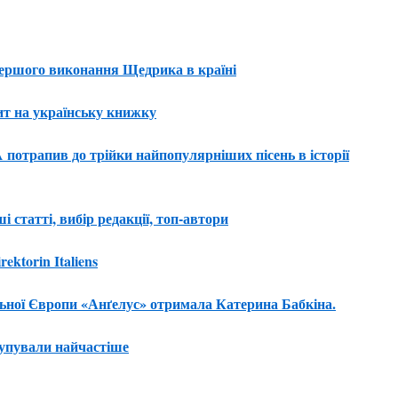
ершого виконання Щедрика в країні
пит на українську книжку
 потрапив до трійки найпопулярніших пісень в
історії
 статті, вибір редакції, топ-автори
ektorin Italiens
ьної Європи «Анґелус» отримала Катерина
Бабкіна.
купували найчастіше