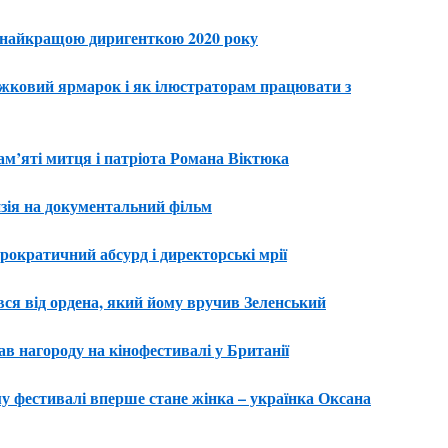
 найкращою диригенткою 2020 року
ковий ярмарок і як ілюстраторам працювати з
ам’яті митця і патріота Романа Віктюка
нзія на документальний фільм
ократичний абсурд і директорські мрії
ся від ордена, який йому вручив Зеленський
в нагороду на кінофестивалі у Британії
 фестивалі вперше стане жінка – українка Оксана