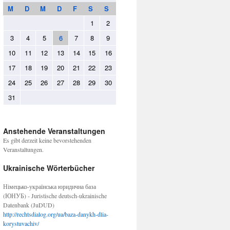
M
D
M
D
F
S
S
1
2
3
4
5
6
7
8
9
10
11
12
13
14
15
16
17
18
19
20
21
22
23
24
25
26
27
28
29
30
31
Anstehende Veranstaltungen
Es gibt derzeit keine bevorstehenden
Veranstaltungen.
Ukrainische Wörterbücher
Німецько-українська юридична база
(ЮНУБ) - Juristische deutsch-ukrainische
Datenbank (JuDUD)
http://rechtsdialog.org/ua/baza-danykh-dlia-
korystuvachiv/