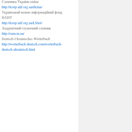
Словники України online
http://lcorp.ulif.org.ua/dictua/
Український мовно-інформаційний фонд
НАНУ
http://lcorp.ulif.org.ua/LSlist/
Академічний тлумачний словник
http://sum.in.ua/
Deutsch-Ukrainisches Wörterbuch
http://worterbuch-deutsch.com/worterbuch-
deutsch-ukrainisch.html