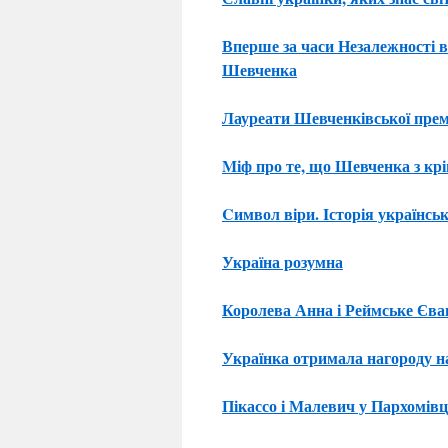
Вперше за часи Незалежності 
Шевченка
Лауреати Шевченківської премі
Mіф про те, що Шевченка з кр
Cимвол віри. Iсторія українсь
Україна розумна
Королева Анна і Реймське Єван
Українка отримала нагороду н
Пікассо і Малевич у Пархомівц