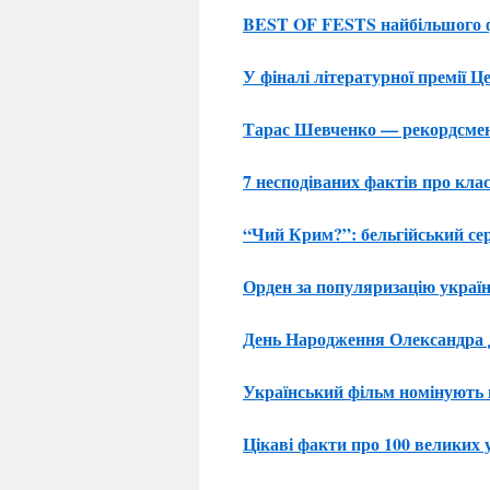
BEST OF FESTS найбільшого фе
У фіналі літературної премії 
Тарас Шевченко — рекордсмен 
7 несподіваних фактів про клас
“Чий Крим?”: бельгійський се
Орден за популяризацію україн
День Народження Олександра
Український фільм номінують 
Цікаві факти про 100 великих 