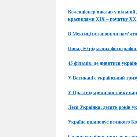
Колекціонер виклав у вільний 
краєвидами ХІХ – початку ХХ 
В Мексиці встановили пам’ятн
Понад 50 рідкісних фотографій
45 фільмів: де дивитися україн
У Ватикані є український триз
У Празі відкрили виставку к
Леся Українка: десять років у
Україна вшановує великого Ко
Славні українки, яких знає сві