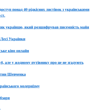
доступ понад 40 рідкісних листівок з українськими
ст.
ик українцю, який розшифрував писемність майя
 Лесі Українки
ське кіно онлайн
уб, але у жодному путівнику про це не згадують
артин Шевченка
країнського модернізму
бзаря
т