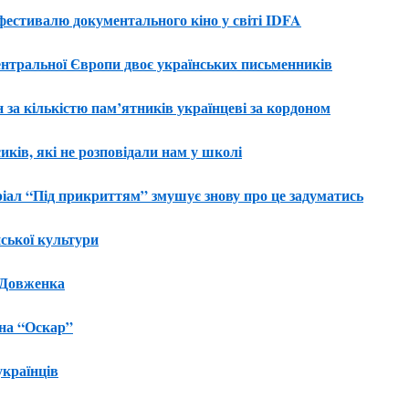
стивалю документального кіно у світі IDFA
Центральної Європи двоє українських письменників
за кількістю пам’ятників українцеві за кордоном
иків, які не розповідали нам у школі
ріал “Під прикриттям” змушує знову про це задуматись
ської культури
 Довженка
на “Оскар”
українців