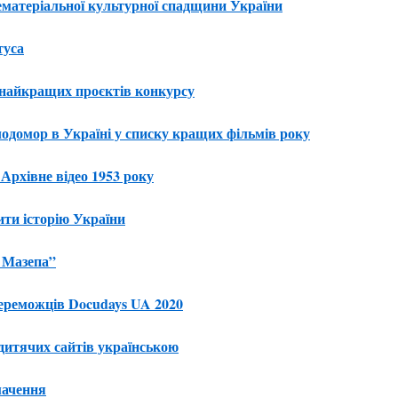
ематеріальної культурної спадщини України
туса
5 найкращих проєктів конкурсу
одомор в Україні у списку кращих фільмів року
Архівне відео 1953 року
ити історію України
в Мазепа”
переможців Docudays UA 2020
0 дитячих сайтів українською
мачення