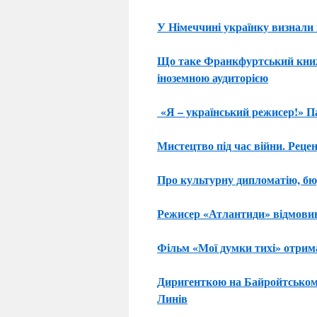
У Німеччині українку визнали
Що таке Франкфуртський книж
іноземною аудиторією
«Я – український режисер!» П
Мистецтво під час війни. Реце
Про культурну дипломатію, бюр
Режисер «Атлантиди» відмовив
Фільм «Мої думки тихі» отрима
Диригенткою на Байройтському
Линів