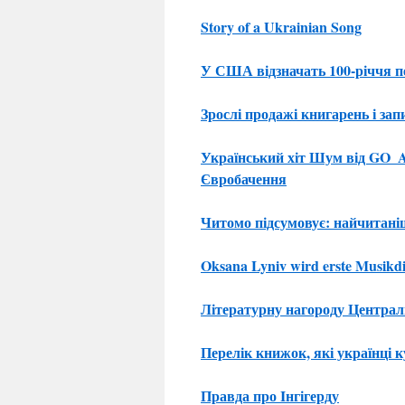
Story of a Ukrainian Song
У США відзначать 100-річчя п
Зрослі продажі книгарень і за
Український хіт Шум від GO_A
Євробачення
Читомо підсумовує: найчитаніші
Oksana Lyniv wird erste Musikdir
Літературну нагороду Централ
Перелік книжок, які українці 
Правда про Iнгігерду