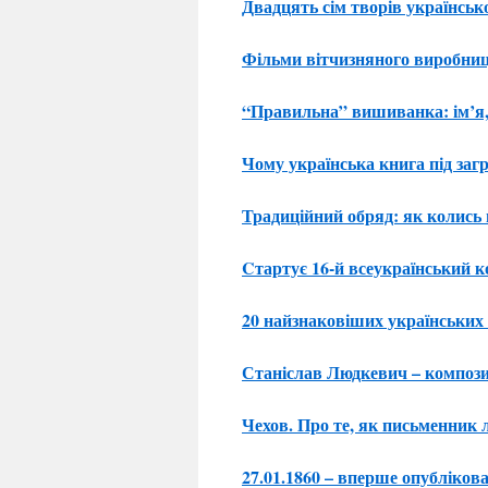
Двадцять сім творів українсько
Фільми вітчизняного виробниц
“Правильна” вишиванка: ім’я,
Чому українська книга під заг
Традиційний обряд: як колись 
Cтартує 16-й всеукраїнський 
20 найзнаковіших українських п
Станіслав Людкевич – компози
Чехов. Про те, як письменник
27.01.1860 – вперше опубліков