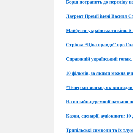
Борщ потрапить до переліку н
Лауреат Премії імені Василя С
Майбутнє українського кіно: 
Стрічка “Ціна правди” про Гол
Справжній український гопак. 
10 фільмів, за якими можна вч
“Тепер ми знаємо, як вигляда
На онлайн-церемонії названо 
Казки, сценарії, аудіокниги: 1
Трипільські символи та їх тлу