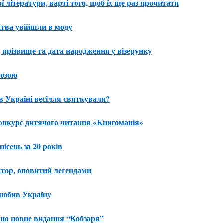
ї літератури, варті того, щоб їх ще раз прочитати
тва увійшли в моду
 прізвище та дата народження у візерунку
розою
в Україні весілля святкували?
конкурс дитячого читання «Kнигоманія»
ісень за 20 років
тор, оповитий легендами
 любив Україну
ано повне видання “Кобзаря”