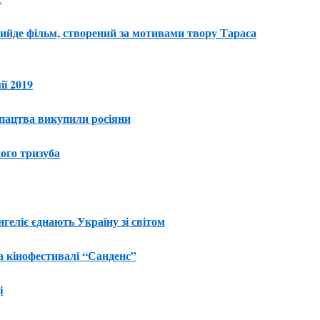
вийде фільм, створений за мотивами твору Тараса
ї 2019
іпацтва викупили росіяни
кого тризуба
геліє єднають Україну зі світом
а кінофестивалі “Санденс”
і