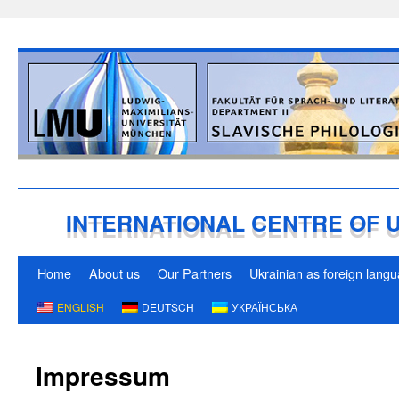
INTERNATIONAL CENTRE OF 
Home
About us
Our Partners
Ukrainian as foreign lang
Skip
Skip
to
ENGLISH
DEUTSCH
УКРАЇНСЬКА
to
content
content
Impressum