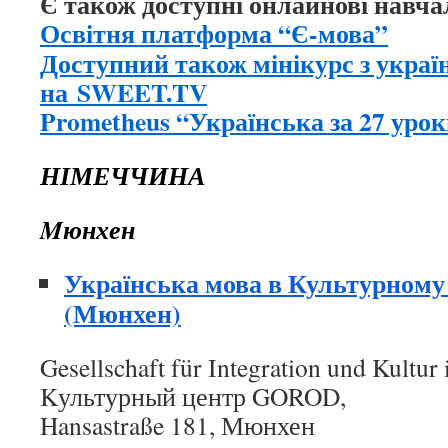
Є також доступні онлайнові навча
Освітня платформа “Є-мова”
Доступний також мінікурс з украї
на
SWEET.TV
Prometheus “Українська за 27 урок
НІМЕЧЧИНА
M
ю
нхен
Українська мова в Культурном
(Мюнхен)
Gesellschaft für Integration und Kultur 
Kультурный центр GOROD,
Hansastraße 181, Мюнхен