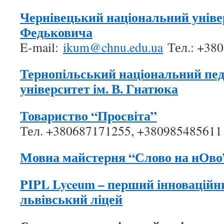
Чернівецький національний уніве
Федьковича
E-mail:
ikum@chnu.edu.ua
Тел.: +38
Тернопільський національний пед
університет ім. В. Гнатюка
Товариство “Просвіта”
Тел. +380687171255, +380985485611
Мовна майстерня “Слово на нОво
PIPL Lyceum – перший інновацій
львівський ліцей