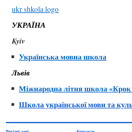
ukr shkola logo
УКРАЇНА
Kyiv
Українська мовна школа
Л
ь
вів
Міжнародна літня школа «Крок 
Школа української мови та куль
Вихідні дані
Контакти