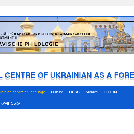
L CENTRE OF UKRAINIAN AS A FOR
rainian as foreign language
Culture
LINKS
Archive
FORUM
УКРАЇНСЬКА