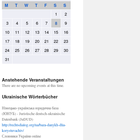
M
T
W
T
F
S
S
1
2
3
4
5
6
7
8
9
10
11
12
13
14
15
16
17
18
19
20
21
22
23
24
25
26
27
28
29
30
31
Anstehende Veranstaltungen
There are no upcoming events at this time.
Ukrainische Wörterbücher
Німецько-українська юридична база
(ЮНУБ) - Juristische deutsch-ukrainische
Datenbank (JuDUD)
http://rechtsdialog.org/ua/baza-danykh-dlia-
korystuvachiv/
Словники України online