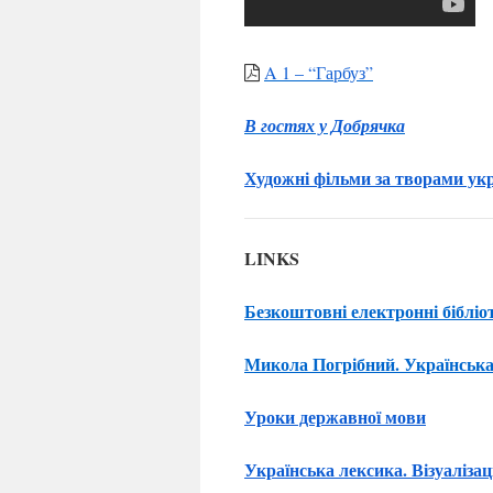
A 1 – “Гарбуз”
В гостях у Добрячка
Художні фільми за творами укр
LINKS
Безкоштовні електронні бібліо
Микола Погрібний. Українська
Уроки державної мови
Українська лексика. Візуалізац