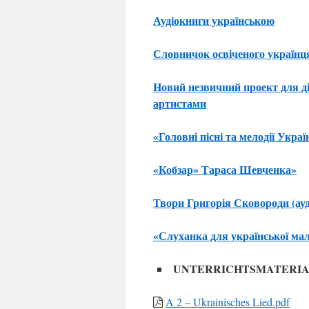
Аудіокниги українською
Словничок освіченого українц
Hовий незвичний проект для д
артистами
«Головні пісні та мелодії Украї
«Кобзар» Тараса Шевченка»
Твори Григорія Сковороди (ауд
«Слуханка для української мал
UNTERRICHTSMATERIALI
A 2 – Ukrainisches Lied.pdf