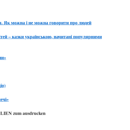
я. Як можна і не можна говорити про людей
ітей – казки українською, начитані популярними
ни»
іо)
ечі»
EN zum ausdrucken