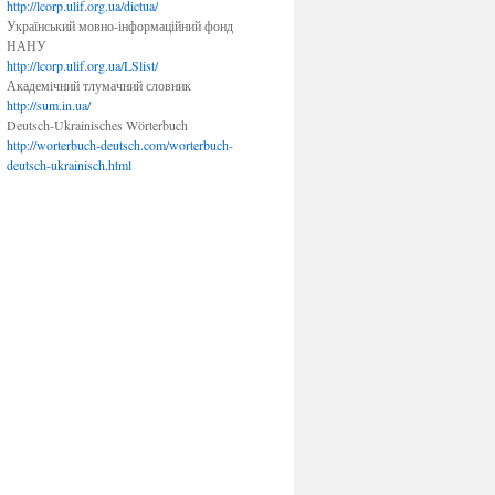
http://lcorp.ulif.org.ua/dictua/
Український мовно-інформаційний фонд
НАНУ
http://lcorp.ulif.org.ua/LSlist/
Академічний тлумачний словник
http://sum.in.ua/
Deutsch-Ukrainisches Wörterbuch
http://worterbuch-deutsch.com/worterbuch-
deutsch-ukrainisch.html