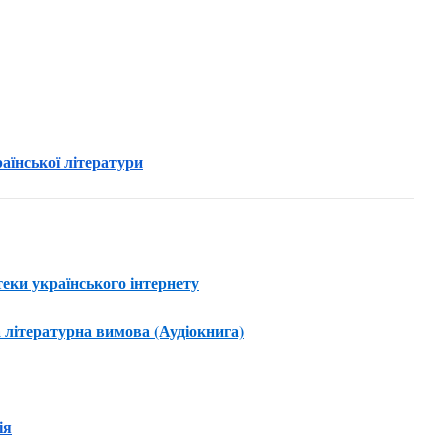
аїнської літератури
теки українського інтернету
 літературна вимова (Аудіокнига)
ія